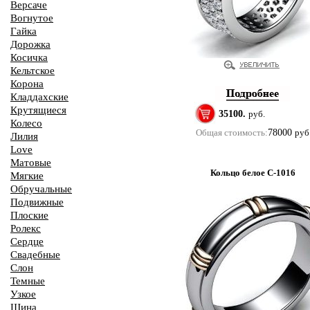
Версаче
Вогнутое
Гайка
Дорожка
Косичка
Кельтское
Корона
Кладдахские
Крутящиеся
35100.
руб.
Колесо
Общая стоимость:
78000
руб
Лилия
Love
Матовые
Кольцо белое С-1016
Мягкие
Обручальные
Подвижные
Плоские
Ролекс
Сердце
Свадебные
Слон
Темные
Узкое
Шина