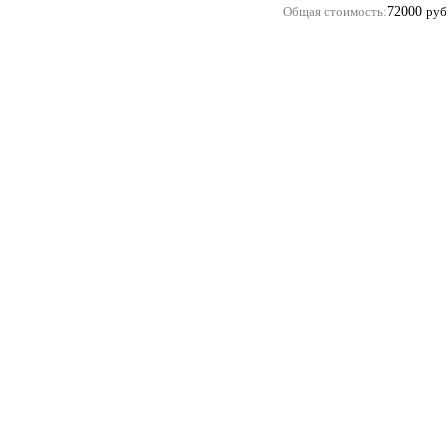
Общая стоимость:
72000
руб
Купить помолвочные и обручальные кольца в м
Copyright 2011 ©