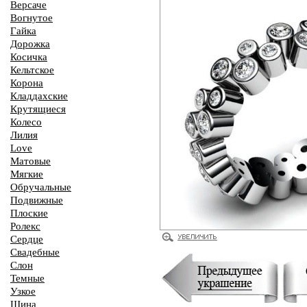
Версаче
Вогнутое
Гайка
Дорожка
Косичка
Кельтское
Корона
Кладдахские
Крутящиеся
Колесо
Лилия
Love
Матовые
Мягкие
Обручальные
Подвижные
Плоские
Ролекс
Сердце
Свадебные
Слон
Темные
Узкое
Шина