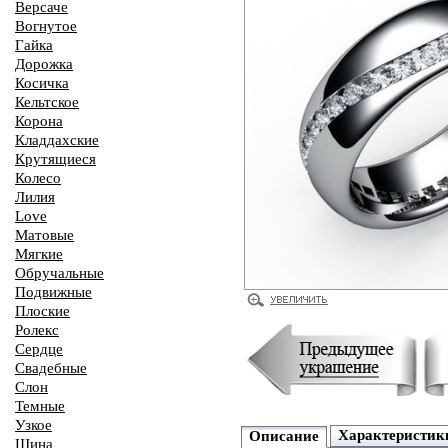
Версаче
Вогнутое
Гайка
Дорожка
Косичка
Кельтское
Корона
Кладдахские
Крутящиеся
Колесо
Лилия
Love
Матовые
Мягкие
Обручальные
Подвижные
Плоские
Ролекс
Сердце
Свадебные
Слон
Темные
Узкое
Характеристик
Описание
Шина