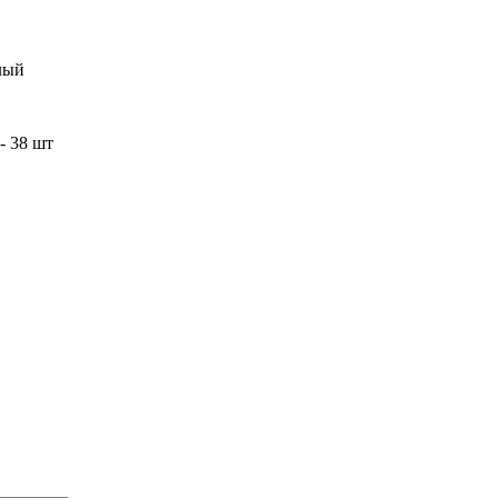
лый
- 38 шт