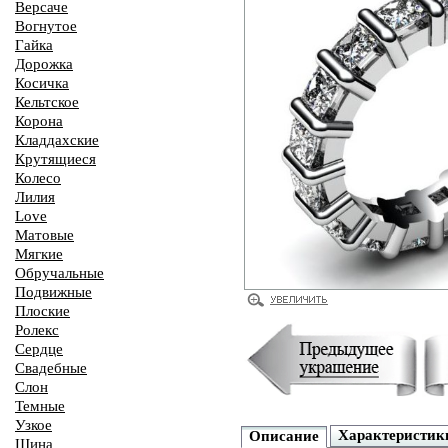
Версаче
Вогнутое
Гайка
Дорожка
Косичка
Кельтское
Корона
Кладдахские
Крутящиеся
Колесо
Лилия
Love
Матовые
Мягкие
Обручальные
Подвижные
Плоские
Ролекс
Сердце
Свадебные
Слон
Темные
Узкое
Характеристик
Описание
Шина