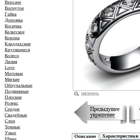
Версаче
Вогнутое
Гайка
Дорожка
Косичка
Кельтское
Корона
Кладдахские
Крутящиеся
Колесо
Лилия
Love
Матовые
Мягкие
Обручальные
Подвижные
Плоские
Ролекс
Сердце
Свадебные
Слон
Темные
Узкое
Характеристики
Описание
Шина