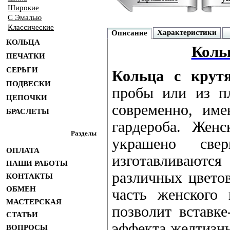
Широкие
С Эмалью
Классические
Характеристики
Описание
КОЛЬЦА
Коль
ПЕЧАТКИ
СЕРЬГИ
Кольца с кру
ПОДВЕСКИ
пробы или из п
ЦЕПОЧКИ
современно, име
БРАСЛЕТЫ
гардероба. Жен
Разделы
украшено све
ОПЛАТА
изготавливаются
НАШИ РАБОТЫ
различных цветов
КОНТАКТЫ
ОБМЕН
часть женского 
МАСТЕРСКАЯ
позволит вставке
СТАТЬИ
эффекта желтизны
ВОПРОСЫ