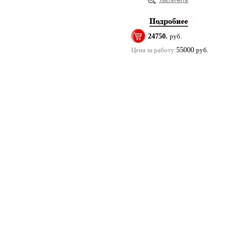
24750.
руб.
Цена за работу:
55000
руб.
Купить помолвочные и обручальные кольца в м
Copyright 2011 ©