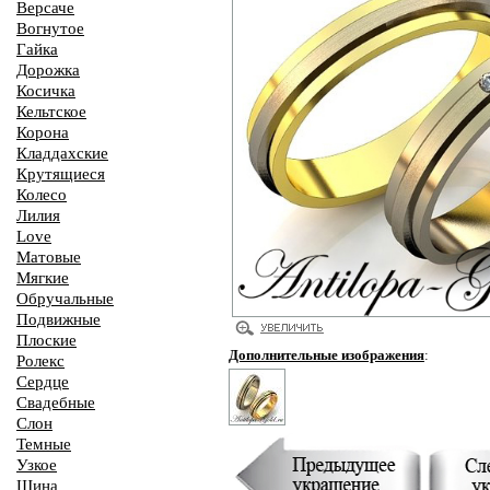
Версаче
Вогнутое
Гайка
Дорожка
Косичка
Кельтское
Корона
Кладдахские
Крутящиеся
Колесо
Лилия
Love
Матовые
Мягкие
Обручальные
Подвижные
Плоские
Дополнительные изображения
:
Ролекс
Сердце
Свадебные
Слон
Темные
Узкое
Шина