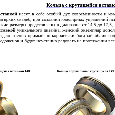
Кольца с крутящейся встав
вставкой
несут в себе особый дух современности и из
ля ярких свадеб, при создании ювелирных украшений исп
ские размеры представлены в диапазоне от 14,5 до 17,5, 
ставкой
уникального дизайна, женский экземпляр допол
оздают неповторимый по-королевски богатый облик изд
лодоженов и будут неустанно радовать на протяжении вс
щейся вставкой 140
Кольца обручальные крутящиеся 049