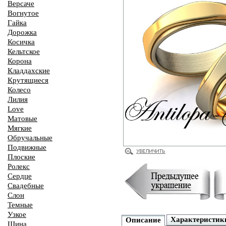
Версаче
Вогнутое
Гайка
Дорожка
Косичка
Кельтское
Корона
Кладдахские
Крутящиеся
Колесо
Лилия
Love
Матовые
Мягкие
Обручальные
Подвижные
Плоские
Ролекс
Сердце
Свадебные
Слон
Темные
Узкое
Характеристик
Описание
Шина