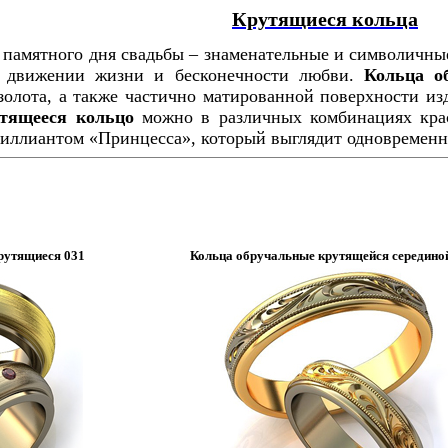
Крутящиеся кольца
 памятного дня свадьбы – знаменательные и символичны
о движении жизни и бесконечности любви.
Кольца о
олота, а также частично матированной поверхности изд
тящееся кольцо
можно в различных комбинациях красн
ллиантом «Принцесса», который выглядит одновременно
рутящиеся 031
Кольца обручальные крутящейся середино