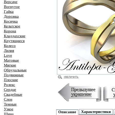
Версаче
Вогнутое
Гайка
Дорожка
Косичка
Кельтское
Корона
Кладдахские
Крутящиеся
Колесо
Лилия
Love
Матовые
Мягкие
Обручальные
Подвижные
Плоские
Ролекс
Сердце
Свадебные
Слон
Темные
Узкое
Характеристики
Описание
Шина