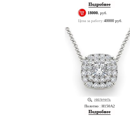
18000.
руб.
Цена за работу:
40000
руб.
Полотно : Н150А2