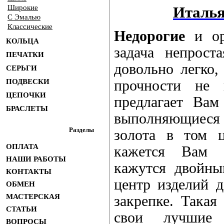
Широкие
Италья
С Эмалью
Классические
Недорогие
и ор
КОЛЬЦА
задача непрост
ПЕЧАТКИ
довольно легко,
СЕРЬГИ
ПОДВЕСКИ
прочности не 
ЦЕПОЧКИ
предлагает Ва
БРАСЛЕТЫ
выполняющиеся
Разделы
золота в том ц
ОПЛАТА
кажется Вам н
НАШИ РАБОТЫ
кажутся двойны
КОНТАКТЫ
центр изделий 
ОБМЕН
МАСТЕРСКАЯ
закрепке. Такая
СТАТЬИ
свои лучшие 
ВОПРОСЫ