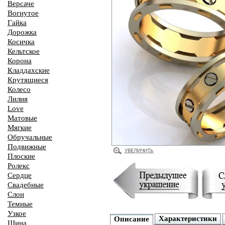
Версаче
Вогнутое
Гайка
Дорожка
Косичка
Кельтское
Корона
Кладдахские
Крутящиеся
Колесо
Лилия
Love
Матовые
Мягкие
Обручальные
Подвижные
Плоские
Ролекс
Сердце
Свадебные
Слон
Темные
Узкое
Характеристики
Описание
Шина