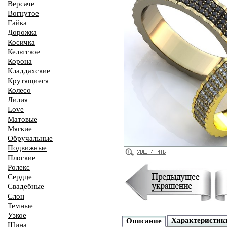
Версаче
Вогнутое
Гайка
Дорожка
Косичка
Кельтское
Корона
Кладдахские
Крутящиеся
Колесо
Лилия
Love
Матовые
Мягкие
Обручальные
Подвижные
Плоские
Ролекс
Сердце
Свадебные
Слон
Темные
Узкое
Характеристик
Описание
Шина