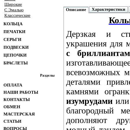
Широкие
Характеристики
Описание
С Эмалью
Классические
Коль
КОЛЬЦА
ПЕЧАТКИ
Дерзкая и ст
СЕРЬГИ
украшения для 
ПОДВЕСКИ
с бриллианта
ЦЕПОЧКИ
изготавливающ
БРАСЛЕТЫ
всевозможных 
Разделы
деталями привл
ОПЛАТА
камнями огран
НАШИ РАБОТЫ
изумрудами
или 
КОНТАКТЫ
ОБМЕН
благородный ме
МАСТЕРСКАЯ
дополняют дру
СТАТЬИ
модный тандем.
ВОПРОСЫ