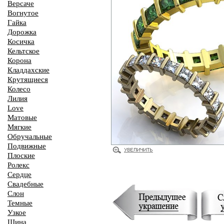
Версаче
Вогнутое
Гайка
Дорожка
Косичка
Кельтское
Корона
Кладдахские
Крутящиеся
Колесо
Лилия
Love
Матовые
Мягкие
Обручальные
Подвижные
Плоские
Ролекс
Сердце
Свадебные
Слон
Темные
Узкое
Шина