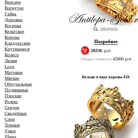
Версаче
Вогнутое
Гайка
Дорожка
Косичка
Кельтское
Корона
Кладдахские
Крутящиеся
20250.
руб.
Колесо
Общая стоимость:
45000
руб.
Лилия
Love
Матовые
Кольцо в виде короны 426
Мягкие
Обручальные
Подвижные
Плоские
Ролекс
Сердце
Свадебные
Слон
Темные
Узкое
Шина