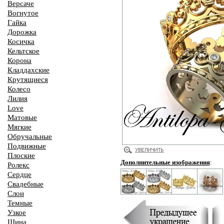
Версаче
Вогнутое
Гайка
Дорожка
Косичка
Кельтское
Корона
Кладдахские
Крутящиеся
Колесо
Лилия
Love
Матовые
Мягкие
Обручальные
Подвижные
Плоские
Дополнительные изображения
:
Ролекс
Сердце
Свадебные
Слон
Темные
Узкое
Шина