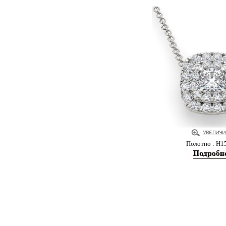
Полотно : Н1
Купить помолвочные и обручальные кольца в м
Copyright 2011 ©