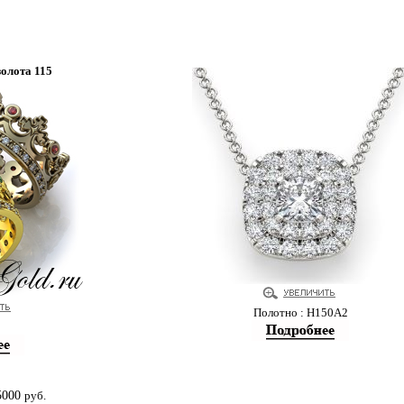
золота 115
Полотно : Н150А2
5000
руб.