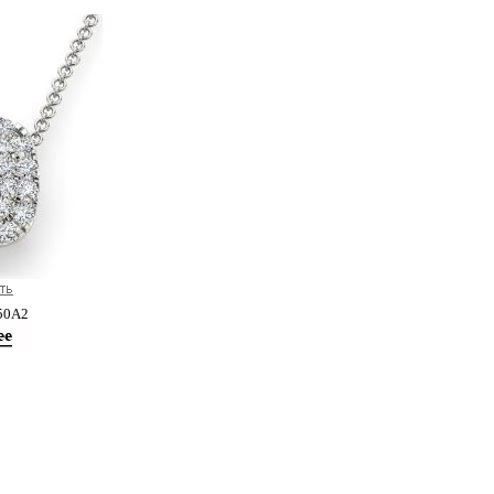
50А2
агазине Золотая Антилопа