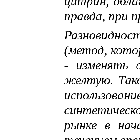
цитрин, обла
правда, при 
Разновиднос
(метод, кото
- изменять 
желтую. Так
использован
синтетическо
рынке в нач