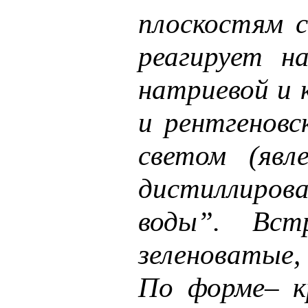
плоскостям с
реагирует н
натриевой и 
и рентгенов
светом (явл
дистиллиров
воды”. Вст
зеленоватые,
По форме– кр