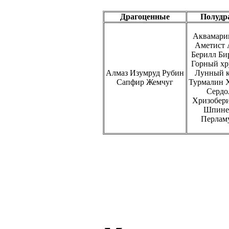
Драгоценные
Полудр
Аквамари
Аметист 
Берилл Би
Горный хр
Алмаз Изумруд Рубин
Лунный к
Сапфир Жемчуг
Турмалин 
Сердо
Хризобер
Шпине
Перлам