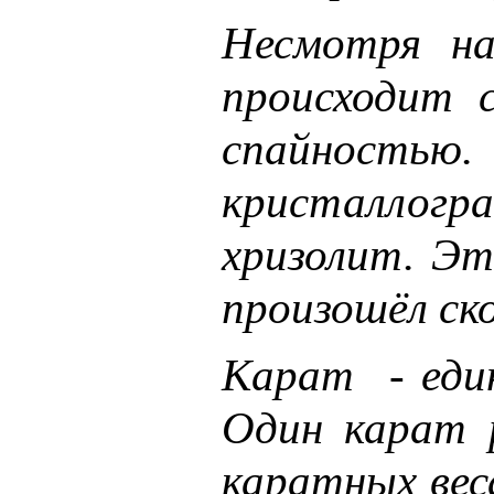
Несмотря на
происходит 
спайностью.
кристаллогр
хризолит. Эт
произошёл ско
Карат - един
Один карат р
каратных вес