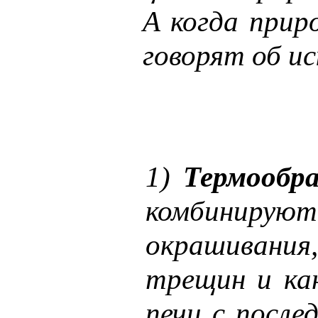
А когда прир
говорят об и
1)
Термообр
комбинируют
окрашивания
трещин и кан
печи с посл