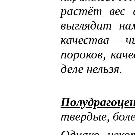
растёт вес 
выглядит на
качества – 
пороков, кач
деле нельзя.
Полудрагоце
твердые, бол
Однако неко