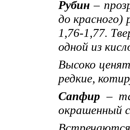
Рубин
– проз
до красного) 
1,76-1,77. Тв
одной из кисл
Высоко ценят
редкие, коти
Сапфир
– та
окрашенный с
Встречаются 