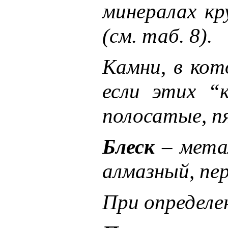
минералах кр
(см. таб. 8).
Камни, в кот
если этих “
полосатые, п
Блеск
– метал
алмазный, пе
При определен