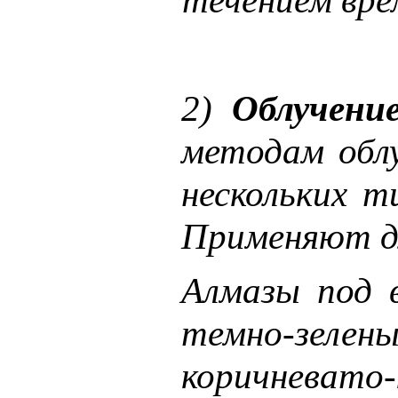
течением вре
2)
Облучен
методам облу
нескольких т
Применяют дл
Алмазы под в
темно-зелен
коричневато-