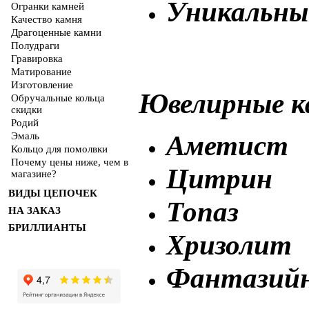
Уникальные
Огранки камней
Качество камня
Драгоценные камни
Полудраги
Гравировка
Матирование
Изготовление
Ювелирные к
Обручальные кольца
скидки
Родий
Аметист
Эмаль
Кольцо для помолвки
Почему цены ниже, чем в
Цитрин
магазине?
ВИДЫ ЦЕПОЧЕК
Топаз
НА ЗАКАЗ
БРИЛЛИАНТЫ
Хризолит
Фантазийн