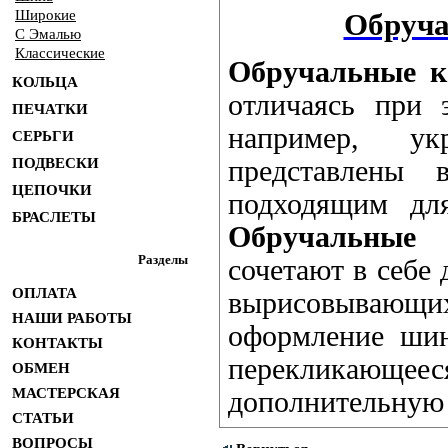
Широкие
Обруча
С Эмалью
Классические
Обручальные к
КОЛЬЦА
отличаясь при 
ПЕЧАТКИ
например, у
СЕРЬГИ
ПОДВЕСКИ
представлены 
ЦЕПОЧКИ
подходящим дл
БРАСЛЕТЫ
Обручальные 
Разделы
сочетают в себе 
ОПЛАТА
вырисовывающих
НАШИ РАБОТЫ
оформление шин
КОНТАКТЫ
перекликающееся
ОБМЕН
МАСТЕРСКАЯ
дополнительную 
СТАТЬИ
ВОПРОСЫ