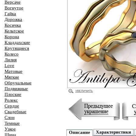
Версаче
Вогнутое
Гайка
Дорожка
Косичка
Кельтское
Корона
Кладдахские
Крутящиеся
Колесо
Лилия
Love
Матовые
Мягкие
Обручальные
Подвижные
Плоские
Ролекс
Сердце
Свадебные
Слон
Темные
Узкое
Характеристики
Описание
Шина