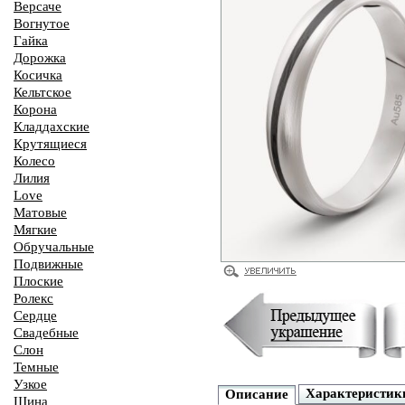
Версаче
Вогнутое
Гайка
Дорожка
Косичка
Кельтское
Корона
Кладдахские
Крутящиеся
Колесо
Лилия
Love
Матовые
Мягкие
Обручальные
Подвижные
Плоские
Ролекс
Сердце
Свадебные
Слон
Темные
Узкое
Характеристик
Описание
Шина