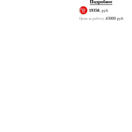
19350.
руб.
Цена за работу:
43000
руб.
Купить помолвочные и обручальные кольца в м
Copyright 2011 ©