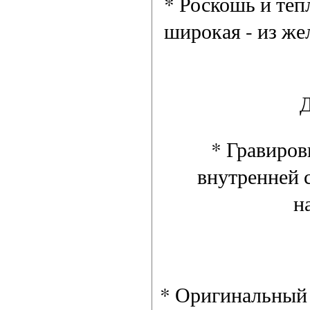
* Роскошь и теп
широкая - из же
Д
* Гравиров
внутренней с
н
* Оригинальный 