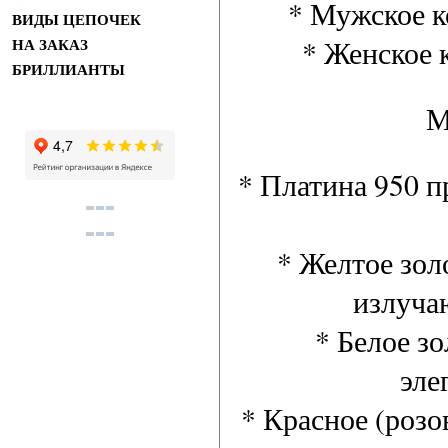
* Мужское ко
ВИДЫ ЦЕПОЧЕК
* Женское к
НА ЗАКАЗ
БРИЛЛИАНТЫ
М
* Платина 950 п
* Желтое зол
излуча
* Белое з
эле
* Красное (розо