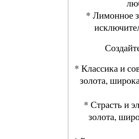
лю
* Лимонное з
исключител
Создайт
* Классика и со
золота, широка
* Страсть и э
золота, шир