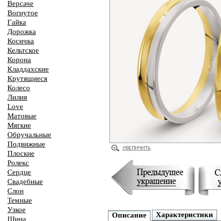
Версаче
Вогнутое
Гайка
Дорожка
Косичка
Кельтское
Корона
Кладдахские
Крутящиеся
Колесо
Лилия
Love
Матовые
Мягкие
Обручальные
Подвижные
Плоские
Ролекс
Сердце
Свадебные
Слон
Темные
Узкое
Характеристики
Описание
Шина