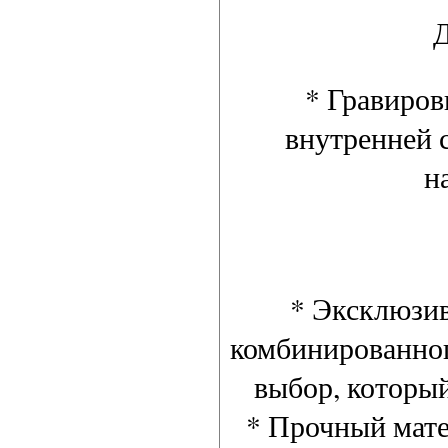
Д
* Гравиров
внутренней с
н
* Эксклюзив
комбинированног
выбор, которы
* Прочный мате