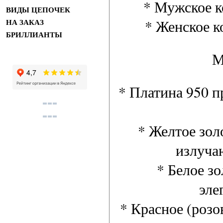
* Мужское ко
ВИДЫ ЦЕПОЧЕК
* Женское ко
НА ЗАКАЗ
БРИЛЛИАНТЫ
М
* Платина 950 п
* Желтое зол
излуча
* Белое з
эле
* Красное (розо