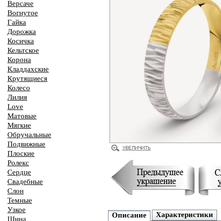
Версаче
Вогнутое
Гайка
Дорожка
Косичка
Кельтское
Корона
Кладдахские
Крутящиеся
Колесо
Лилия
Love
Матовые
Мягкие
Обручальные
Подвижные
Плоские
Ролекс
Сердце
Свадебные
Слон
Темные
Узкое
Характеристики
Описание
Шина