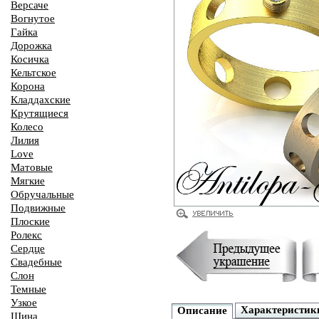
Версаче
Вогнутое
Гайка
Дорожка
Косичка
Кельтское
Корона
Кладдахские
Крутящиеся
Колесо
Лилия
Love
Матовые
Мягкие
Обручальные
Подвижные
Плоские
Ролекс
Сердце
Свадебные
Слон
Темные
Узкое
Характеристик
Описание
Шина