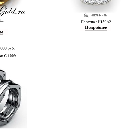
Полотно : Н150А2
0000
руб.
ки С-1009