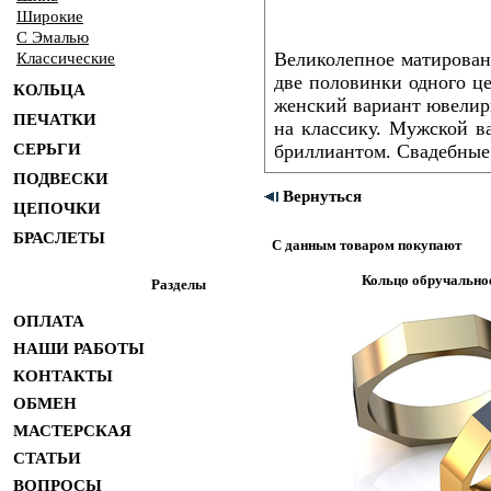
Широкие
С Эмалью
Великолепное матирован
Классические
две половинки одного це
КОЛЬЦА
женский вариант ювелир
ПЕЧАТКИ
на классику. Мужской в
СЕРЬГИ
бриллиантом. Свадебные 
ПОДВЕСКИ
Вернуться
ЦЕПОЧКИ
БРАСЛЕТЫ
С данным товаром покупают
Кольцо обручальное
Разделы
ОПЛАТА
НАШИ РАБОТЫ
КОНТАКТЫ
ОБМЕН
МАСТЕРСКАЯ
СТАТЬИ
ВОПРОСЫ