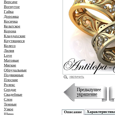
Версаче
Вогнутое
Гайка
Дорожка
Косичка
Кельтское
Корона
Кладдахские
Крутящиеся
Колесо
Лилия
Love
Матовые
Мягкие
Обручальные
Подвижные
Плоские
Ролекс
Сердце
Свадебные
Слон
Темные
Узкое
Характеристик
Описание
Шина