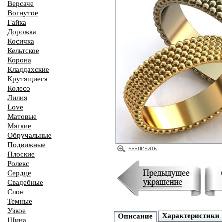
Версаче
Вогнутое
Гайка
Дорожка
Косичка
Кельтское
Корона
Кладдахские
Крутящиеся
Колесо
Лилия
Love
Матовые
Мягкие
Обручальные
Подвижные
Плоские
Ролекс
Сердце
Свадебные
Слон
Темные
Узкое
Характеристики
Описание
Шина