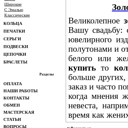
Широкие
Зол
С Эмалью
Классические
Великолепное
КОЛЬЦА
Вашу свадьбу:
ПЕЧАТКИ
ювелирного изд
СЕРЬГИ
ПОДВЕСКИ
полутонами и от
ЦЕПОЧКИ
белого или же
БРАСЛЕТЫ
купить
то
ко
Разделы
больше других,
ОПЛАТА
заказ и часто п
НАШИ РАБОТЫ
когда мнения ж
КОНТАКТЫ
невеста, напри
ОБМЕН
МАСТЕРСКАЯ
время как жени
СТАТЬИ
ВОПРОСЫ