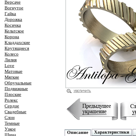
Версаче
Вогнутое
Гайка
Дорожка
Косичка
Кельтское
Корона
Кладдахские
Крутящиеся
Колесо
Лилия
Love
Матовые
Мягкие
Обручальные
Подвижные
Плоские
Ролекс
Сердце
Свадебные
Слон
Темные
Узкое
Характеристики
Описание
Шина