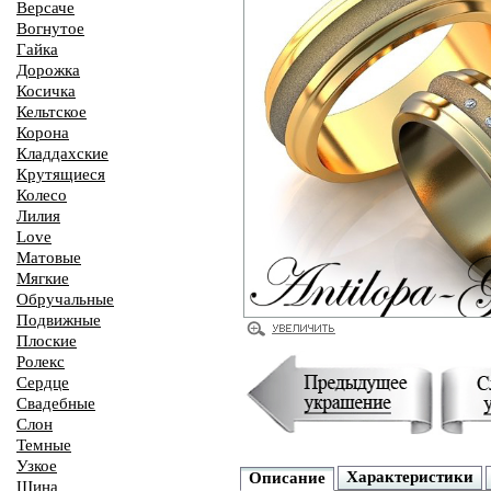
Версаче
Вогнутое
Гайка
Дорожка
Косичка
Кельтское
Корона
Кладдахские
Крутящиеся
Колесо
Лилия
Love
Матовые
Мягкие
Обручальные
Подвижные
Плоские
Ролекс
Сердце
Свадебные
Слон
Темные
Узкое
Характеристики
Описание
Шина