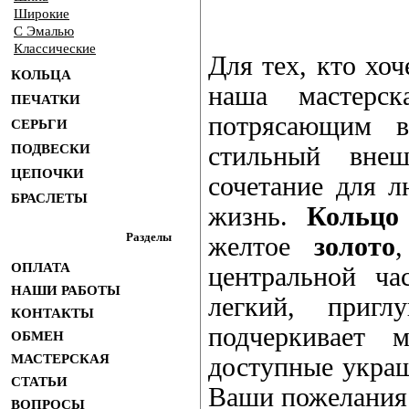
Широкие
С Эмалью
Классические
Для тех, кто хо
КОЛЬЦА
наша мастерск
ПЕЧАТКИ
потрясающим в
СЕРЬГИ
ПОДВЕСКИ
стильный вне
ЦЕПОЧКИ
сочетание для 
БРАСЛЕТЫ
жизнь.
Кольцо
Разделы
желтое
золото
ОПЛАТА
центральной ча
НАШИ РАБОТЫ
легкий, пригл
КОНТАКТЫ
подчеркивает 
ОБМЕН
МАСТЕРСКАЯ
доступные украш
СТАТЬИ
Ваши пожелания
ВОПРОСЫ