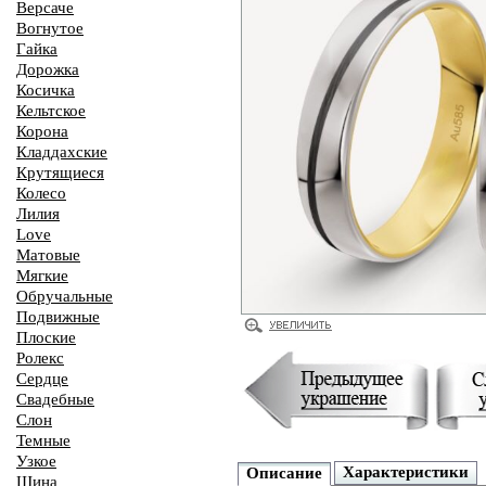
Версаче
Вогнутое
Гайка
Дорожка
Косичка
Кельтское
Корона
Кладдахские
Крутящиеся
Колесо
Лилия
Love
Матовые
Мягкие
Обручальные
Подвижные
Плоские
Ролекс
Сердце
Свадебные
Слон
Темные
Узкое
Характеристики
Описание
Шина