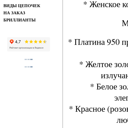
* Женское ко
ВИДЫ ЦЕПОЧЕК
НА ЗАКАЗ
М
БРИЛЛИАНТЫ
* Платина 950 п
* Желтое зол
излуча
* Белое з
эле
* Красное (розо
лю