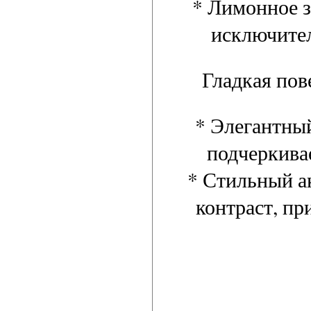
* Лимонное з
исключител
Гладкая пов
* Элегантны
подчеркивае
* Стильный ак
контраст, пр