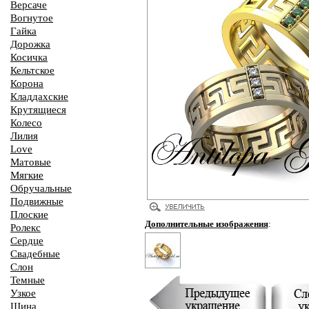
Версаче
Вогнутое
Гайка
Дорожка
Косичка
Кельтское
Корона
Кладдахские
Крутящиеся
Колесо
Лилия
Love
Матовые
Мягкие
Обручальные
Подвижные
Плоские
Дополнительные изображения
:
Ролекс
Сердце
Свадебные
Слон
Темные
Узкое
Шина