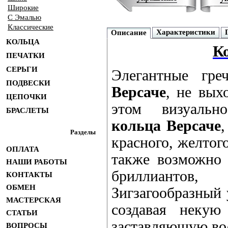
Широкие
С Эмалью
Классические
Характеристики
Описание
КОЛЬЦА
К
ПЕЧАТКИ
СЕРЬГИ
Элегантные гр
ПОДВЕСКИ
Версаче
, не вых
ЦЕПОЧКИ
этом визуальн
БРАСЛЕТЫ
кольца Версаче
,
Разделы
красного, желтог
ОПЛАТА
также возможно 
НАШИ РАБОТЫ
бриллиантов,
КОНТАКТЫ
ОБМЕН
Зигзагообразный 
МАСТЕРСКАЯ
создавая некую
СТАТЬИ
заставляющую во
ВОПРОСЫ