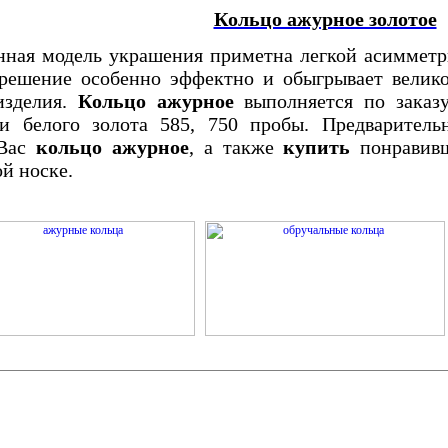
Кольцо ажурное золотое
нная модель украшения приметна легкой асимметри
 решение особенно эффектно и обыгрывает велик
изделия.
Кольцо ажурное
выполняется по заказу
ли белого золота 585, 750 пробы. Предваритель
 Вас
кольцо ажурное
, а также
купить
понравивш
й носке.