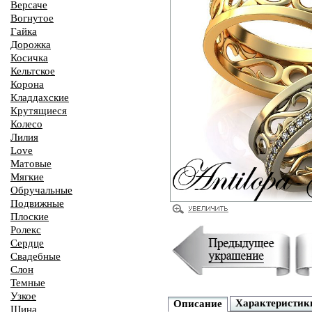
Версаче
Вогнутое
Гайка
Дорожка
Косичка
Кельтское
Корона
Кладдахские
Крутящиеся
Колесо
Лилия
Love
Матовые
Мягкие
Обручальные
Подвижные
Плоские
Ролекс
Сердце
Свадебные
Слон
Темные
Узкое
Характеристик
Описание
Шина