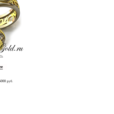
5000
руб.
агазине Золотая Антилопа