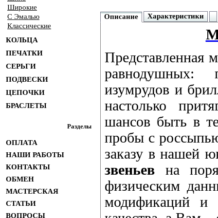
Широкие
Характеристики
С Эмалью
Описание
Классические
М
КОЛЬЦА
ПЕЧАТКИ
Представленная м
СЕРЬГИ
равнодушных: 
ПОДВЕСКИ
изумрудов и брил
ЦЕПОЧКИ
настолько притя
БРАСЛЕТЫ
шансов быть в т
Разделы
пробы с россыпью
ОПЛАТА
заказу в нашей ю
НАШИ РАБОТЫ
звеньев
на поря
КОНТАКТЫ
ОБМЕН
физическим данны
МАСТЕРСКАЯ
модификаций и 
СТАТЬИ
ВОПРОСЫ