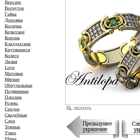
Версаче
Вогнутое
Гайка
Дорожка
Косичка
Кельтское
Корона
Кладдахские
Крутящиеся
Колесо
Лилия
Love
Матовые
Мягкие
Обручальные
Подвижные
Плоские
Ролекс
Сердце
Свадебные
Слон
Темные
Узкое
Шина