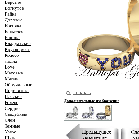
Версаче
Вогнутое
Гайка
Дорожка
Косичка
Кельтское
Корона
Кладдахские
Крутящиеся
Колесо
Лилия
Love
Матовые
Мягкие
Обручальные
Подвижные
Плоские
Дополнительные изображения
:
Ролекс
Сердце
Свадебные
Слон
Темные
Узкое
Шина