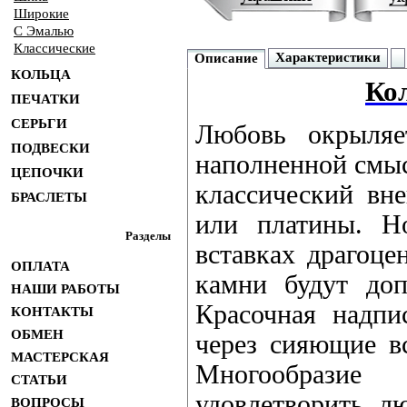
Широкие
С Эмалью
Классические
Характеристики
Описание
КОЛЬЦА
Кол
ПЕЧАТКИ
СЕРЬГИ
Любовь окрыляет
ПОДВЕСКИ
наполненной смы
ЦЕПОЧКИ
классический вн
БРАСЛЕТЫ
или платины. Н
Разделы
вставках драгоце
ОПЛАТА
камни будут до
НАШИ РАБОТЫ
Красочная надпи
КОНТАКТЫ
ОБМЕН
через сияющие вс
МАСТЕРСКАЯ
Многообразие
СТАТЬИ
удовлетворить л
ВОПРОСЫ