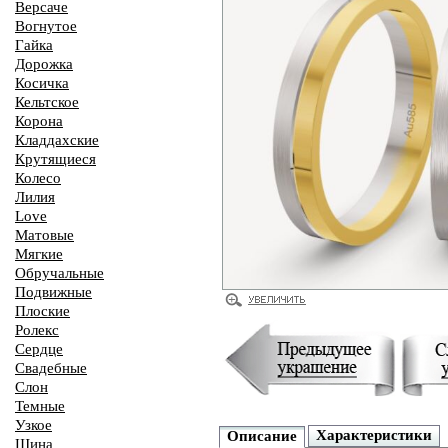
Версаче
Вогнутое
Гайка
Дорожка
Косичка
Кельтское
Корона
Кладдахские
Крутящиеся
Колесо
Лилия
Love
Матовые
Мягкие
Обручальные
Подвижные
Плоские
Ролекс
Сердце
Свадебные
Слон
Темные
Узкое
Характеристики
Описание
Шина