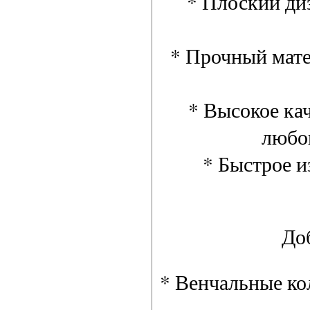
* Плоский диз
* Прочный мате
* Высокое ка
любо
* Быстрое и
До
* Венчальные ко