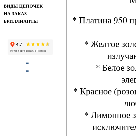
ВИДЫ ЦЕПОЧЕК
НА ЗАКАЗ
* Платина 950 п
БРИЛЛИАНТЫ
* Желтое зол
излуча
* Белое з
эле
* Красное (розо
лю
* Лимонное з
исключител