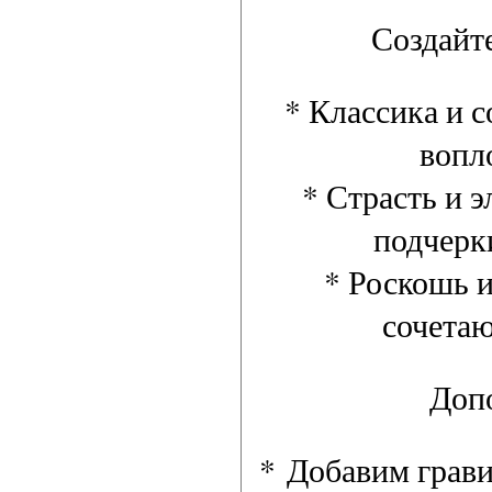
Создайт
* Классика и с
вопл
* Страсть и э
подчерк
* Роскошь и
сочета
Доп
*
Добавим грави