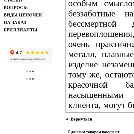
СТАТЬИ
особым смысло
ВОПРОСЫ
беззаботные н
ВИДЫ ЦЕПОЧЕК
бессмертной
НА ЗАКАЗ
БРИЛЛИАНТЫ
перевоплощения
очень практичн
металл, плавны
изделие незаме
тому же, остают
красочной ба
насыщенными 
клиента, могут б
Вернуться
С данным товаром покупают