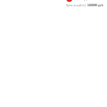
Цена за работу:
160000
руб.
Купить помолвочные и обручальные кольца в м
Copyright 2011 ©