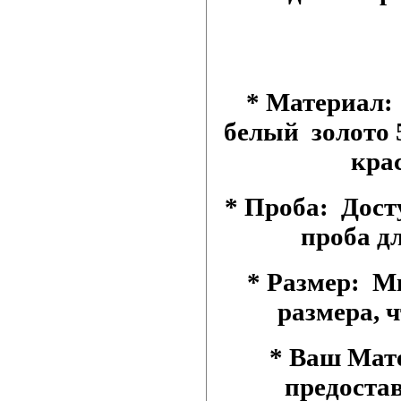
* Материал:
белый золото 5
кра
* Проба: Досту
проба дл
* Размер: М
размера, 
* Ваш Мат
предоста