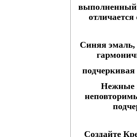
выполненный 
отличается
Синяя эмаль,
гармоничн
подчеркивая
Нежные 
неповторимы
подче
Создайте Кр