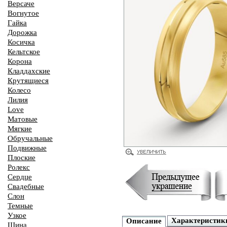
Версаче
Вогнутое
Гайка
Дорожка
Косичка
Кельтское
Корона
Кладдахские
Крутящиеся
Колесо
Лилия
Love
Матовые
Мягкие
Обручальные
Подвижные
Плоские
Ролекс
Сердце
Свадебные
Слон
Темные
Узкое
Характеристик
Описание
Шина