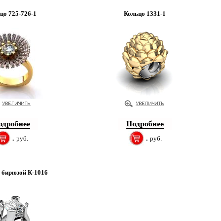
цо 725-726-1
Кольцо 1331-1
.
руб.
.
руб.
 бирюзой К-1016